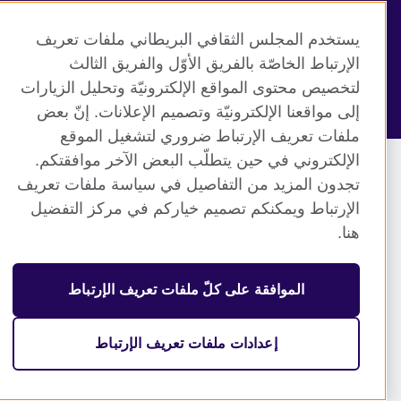
© 2026 British Council
يستخدم المجلس الثقافي البريطاني ملفات تعريف
منظمة المملكة المتحدة الدولية للعلاقات الثقافية والفرص
الإرتباط الخاصّة بالفريق الأوّل والفريق الثالث
التعليمية. جمعية خيرية مسجلة تحت رقم 209131 (إنجلترا وويلز)
وSC03773 (اسكتلندا).
لتخصيص محتوى المواقع الإلكترونيّة وتحليل الزيارات
إلى مواقعنا الإلكترونيّة وتصميم الإعلانات. إنّ بعض
ملفات تعريف الإرتباط ضروري لتشغيل الموقع
الإلكتروني في حين يتطلّب البعض الآخر موافقتكم.
تجدون المزيد من التفاصيل في سياسة ملفات تعريف
الإرتباط ويمكنكم تصميم خياركم في مركز التفضيل
هنا.
الموافقة على كلّ ملفات تعريف الإرتباط
إعدادات ملفات تعريف الإرتباط