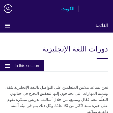
Skip
الكويت
to
main
content
القائمة
ختر
لغتك
دورات اللغة الإنجليزية
In this section
نحن نساعد ملايين المتعلمين على التواصل باللغة الإنجليزية بثقة،
وتنمية المهارات التي يحتاجون إليها لتحقيق النجاح في حياتهم.
التعلّم معنا فعّال وممتع، من خلال أساليب تدريس مبتكرة تقوم
على خبرة تمتد لأكثر من 90 عامًا. وكل ذلك يتم في بيئة آمنة،
داعمة وودّية.