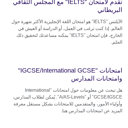
تقدم لامتحان "IELTS" مع المجلس الثقافي
البريطاني
الآيلتس "IELTS" هو امتحان اللغة الإنجليزية الأكثر شهرة حول
العالم. إذا كنت ترغب في العمل، أو الدراسة أو العيش في
الخارج، فإن امتحان "IELTS" يمكنه مساعدتك لتحقيق ذلك
الحلم.
امتحانات "IGCSE/International GCSE"
وامتحانات المدارس
هل تبحث عن معلومات حول امتحانات "International
GCSE/IGSCE" أو "A/AS-Levels". يُمكن لطلاب المدارس،
وأولياء الأمور، والمتقدمين للامتحانات بشكل مستقل معرفة
المزيد عن امتحانات المدارس هنا.