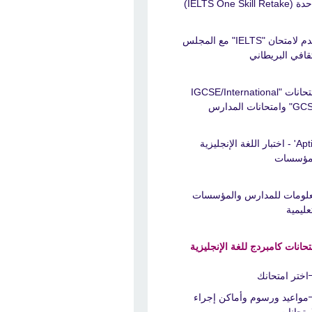
IELTS One Skill Retak)
تقدم لامتحان "IELTS" مع المجلس
ثقافي البريطاني
امتحانات "IGCSE/International
امتحانات المدارس
'Aptis' - اختبار اللغة الإنجليزية
مؤسسات
لومات للمدارس والمؤسسات
عليمية
تحانات كامبردج للغة الإنجليزية
اختر امتحانك
مواعيد ورسوم وأماكن إجراء