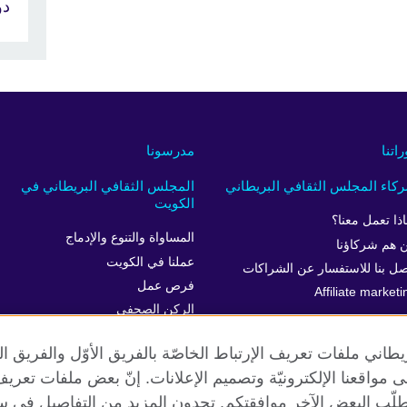
دورات
راتنا
مدرسونا
كاء المجلس الثقافي البريطاني
المجلس الثقافي البريطاني في
الكويت
اذا تعمل معنا؟
المساواة والتنوع والإدماج
 هم شركاؤنا
عملنا في الكويت
صل بنا للاستفسار عن الشراكات
فرص عمل
Affiliate marketi
الركن الصحفي
خدمة العملاء
طاني ملفات تعريف الإرتباط الخاصّة بالفريق الأوّل والفريق 
 إلى مواقعنا الإلكترونيّة وتصميم الإعلانات. إنّ بعض ملفات تع
طلّب البعض الآخر موافقتكم. تجدون المزيد من التفاصيل في س