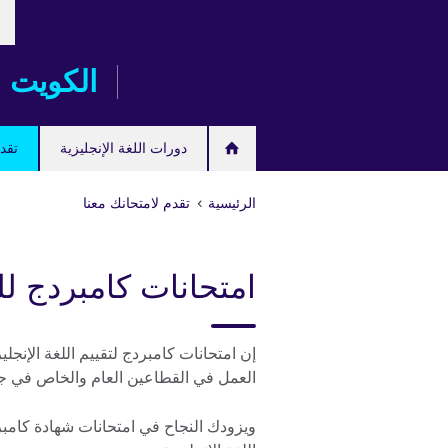
خت
Skip
لغت
to
main
الكويت
content
دورات اللغة الإنجليزية
تقدم
الرئيسية
تقدم لامتحانك معنا
امتحانات كامبردج للغ
إن امتحانات كامبردج لتقييم اللغة الإن
العمل في القطاعين العام والخاص في جميع 
ويزودك النجاح في امتحانات شهادة كامبر