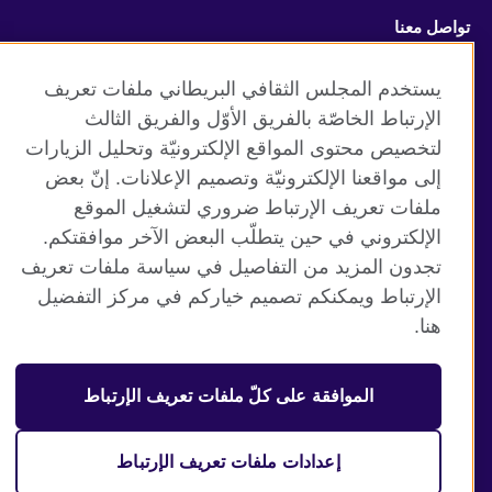
تواصل معنا
Facebook
Instagram
يستخدم المجلس الثقافي البريطاني ملفات تعريف
الإرتباط الخاصّة بالفريق الأوّل والفريق الثالث
Twitter
TikTok
لتخصيص محتوى المواقع الإلكترونيّة وتحليل الزيارات
إلى مواقعنا الإلكترونيّة وتصميم الإعلانات. إنّ بعض
ملفات تعريف الإرتباط ضروري لتشغيل الموقع
الإلكتروني في حين يتطلّب البعض الآخر موافقتكم.
موقع المجلس الثقافي البريطاني العالمي
تجدون المزيد من التفاصيل في سياسة ملفات تعريف
الخصوصية وشروط الاستخدام
الإرتباط ويمكنكم تصميم خياركم في مركز التفضيل
ملفات تعريف الإرتباط
هنا.
خريطة الموقع
الموافقة على كلّ ملفات تعريف الإرتباط
© 2026 British Council
منظمة المملكة المتحدة الدولية للعلاقات الثقافية والفرص
التعليمية. جمعية خيرية مسجلة تحت رقم 209131 (إنجلترا وويلز)
إعدادات ملفات تعريف الإرتباط
وSC03773 (اسكتلندا).