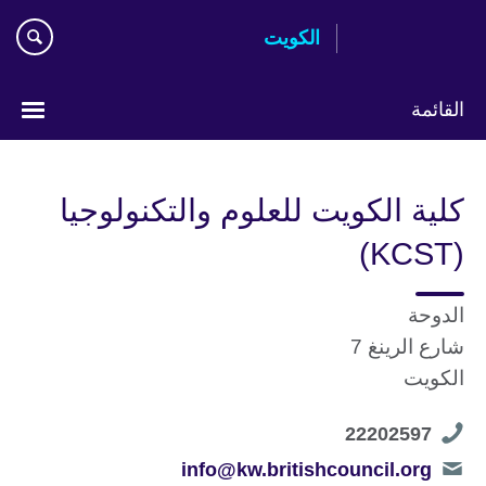
Skip
الكويت
to
main
content
القائمة
ختر
لغتك
كلية الكويت للعلوم والتكنولوجيا
(KCST)
الدوحة
شارع الرينغ 7
الكويت
Telephone
22202597
number
Telephone
info@kw.britishcouncil.org