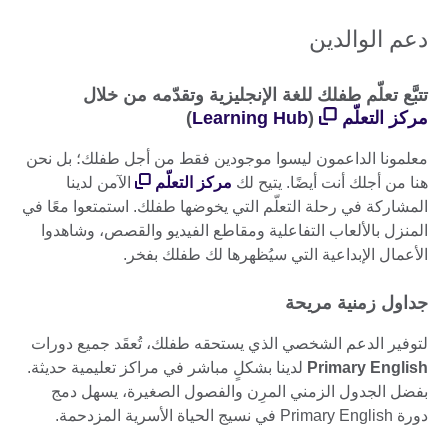
دعم الوالدين
​تتبَّع تعلّم طفلك للغة الإنجليزية وتقدّمه من خلال
مركز التعلّم
(
Learning Hub
)
معلمونا الداعمون ليسوا موجودين فقط من أجل طفلك؛ بل نحن
هنا من أجلك أنت أيضًا. يتيح لك
مركز التعلّم
الآمن لدينا
المشاركة في رحلة التعلّم التي يخوضها طفلك. استمتعوا معًا في
المنزل بالألعاب التفاعلية ومقاطع الفيديو والقصص، وشاهدوا
الأعمال الإبداعية التي سيُظهرها لك طفلك بفخر.
جداول زمنية مريحة
لتوفير الدعم الشخصي الذي يستحقه طفلك، تُعقَد جميع دورات
Primary English
لدينا بشكلٍ مباشر في مراكز تعليمية حديثة.
بفضل الجدول الزمني المرِن والفصول الصغيرة، يسهل دمج
دورة Primary English في نسيج الحياة الأسرية المزدحمة.