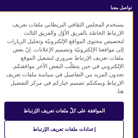
تواصل معنا
Facebook
Instagram
يستخدم المجلس الثقافي البريطاني ملفات تعريف
الإرتباط الخاصّة بالفريق الأوّل والفريق الثالث
Twitter
TikTok
لتخصيص محتوى المواقع الإلكترونيّة وتحليل الزيارات
إلى مواقعنا الإلكترونيّة وتصميم الإعلانات. إنّ بعض
ملفات تعريف الإرتباط ضروري لتشغيل الموقع
الإلكتروني في حين يتطلّب البعض الآخر موافقتكم.
موقع المجلس الثقافي البريطاني العالمي
تجدون المزيد من التفاصيل في سياسة ملفات تعريف
الخصوصية وشروط الاستخدام
الإرتباط ويمكنكم تصميم خياركم في مركز التفضيل
ملفات تعريف الإرتباط
هنا.
خريطة الموقع
الموافقة على كلّ ملفات تعريف الإرتباط
© 2026 British Council
منظمة المملكة المتحدة الدولية للعلاقات الثقافية والفرص
التعليمية. جمعية خيرية مسجلة تحت رقم 209131 (إنجلترا وويلز)
إعدادات ملفات تعريف الإرتباط
وSC03773 (اسكتلندا).