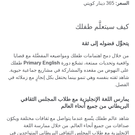
السعر:
365 دينار كويتي
كيف سيتعلَّم طفلك
يتحوِّل فضوله إلى ثقة
من خلال دمج اهتمامات طفلك ومواضيعه المفضَّلة مع قضايا
واقعية وتحديات ممتعة، تشجّع دورة
Primary English
طفلك
على النهوض من مقعده والمشاركة في مشاريع جماعية حيوية.
شاهد ثقته بنفسه وهي تنمو بينما يحتفل بكل إنجازٍ مع زملائه في
الفصل.
يمارس اللغة الإنجليزية مع طلاب المجلس الثقافي
البريطاني من جميع أنحاء العالم
شاهد عالم طفلك يتّسع عندما يتواصل مع ثقافات مختلفة ويكوّن
صداقات من جميع أنحاء العالم. من خلال ممارسة اللغة
الإنجليزية مع طلاب المجلس الثقافي البريطاني المتواجدين في