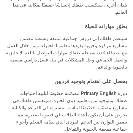
بلدان أخرى، سيكتسب طفلك إحساسًا حقيقيًا بمكانته في هذا
العالم.
يطوّر مهاراته للحياة
سينضم طفلك إلى دروس جماعية ممتعة ونشطة تتضمن
مشاريع مركزة وحيوية يقودها معلمونا الخبراء. ومن خلال العمل
مع أصدقاء جُدد، سيتعلّم طفلك مهارات التواصل باللغة الإنجليزية
والعمل الجماعي وحل المشكلات في بيئة فصل دراسي مفعمة
بالحيوية والدعم.
يحصل على اهتمام وتوجيه فرديين
دورة
Primary English
مصمّمة خصّيصًا لتلبية احتياجات
طفلك. وبتوجيه من معلمينا ذوي الخبرة، سينغمس طفلك في
مشاريع مصمّمة خصّيصًا لتناسب مستواه في القراءة والكتابة.
نحرص على أن تكون أعداد الطلاب في فصولنا صغيرة، مما
يضمن التوازن بين الدعم الفردي الذي يقدّمه المعلم وأجواء
جماعية مفعمة بالحيوية والتفاعل.