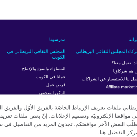
راتنا
مدرسونا
كاء المجلس الثقافي البريطاني
المجلس الثقافي البريطاني في
الكويت
اذا تعمل معنا؟
المساواة والتنوع والإدماج
 هم شركاؤنا
عملنا في الكويت
صل بنا للاستفسار عن الشراكات
فرص عمل
Affiliate marketi
الركن الصحفي
خدمة العملاء
طاني ملفات تعريف الإرتباط الخاصّة بالفريق الأوّل والفريق 
 إلى مواقعنا الإلكترونيّة وتصميم الإعلانات. إنّ بعض ملفات تع
طلّب البعض الآخر موافقتكم. تجدون المزيد من التفاصيل في س
الخصوصية وشروط الاستخدام
ملفات تعريف الإرتباط
خريطة الموقع
كز التفضيل هنا.