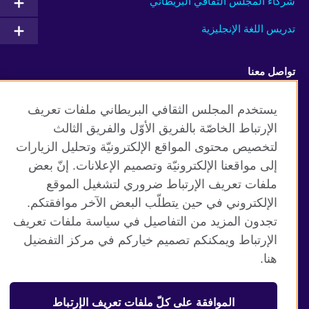
شركاء المجلس الثقافي البريطاني
تدريس اللغة الإنجليزية
تواصل معنا
Facebook
Instagram
يستخدم المجلس الثقافي البريطاني ملفات تعريف
الإرتباط الخاصّة بالفريق الأوّل والفريق الثالث
Twitter
TikTok
لتخصيص محتوى المواقع الإلكترونيّة وتحليل الزيارات
إلى مواقعنا الإلكترونيّة وتصميم الإعلانات. إنّ بعض
ملفات تعريف الإرتباط ضروري لتشغيل الموقع
الإلكتروني في حين يتطلّب البعض الآخر موافقتكم.
موقع المجلس الثقافي البريطاني العالمي
تجدون المزيد من التفاصيل في سياسة ملفات تعريف
الخصوصية وشروط الاستخدام
الإرتباط ويمكنكم تصميم خياركم في مركز التفضيل
ملفات تعريف الإرتباط
هنا.
خريطة الموقع
الموافقة على كلّ ملفات تعريف الإرتباط
© 2026 British Council