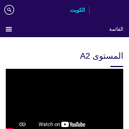
Skip
الكويت
to
main
content
القائمة
ختر
لغتك
المستوى A2