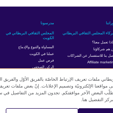
راتنا
مدرسونا
كاء المجلس الثقافي البريطاني
المجلس الثقافي البريطاني في
الكويت
اذا تعمل معنا؟
المساواة والتنوع والإدماج
 هم شركاؤنا
عملنا في الكويت
صل بنا للاستفسار عن الشراكات
فرص عمل
Affiliate marketi
الركن الصحفي
خدمة العملاء
طاني ملفات تعريف الإرتباط الخاصّة بالفريق الأوّل والفريق 
 إلى مواقعنا الإلكترونيّة وتصميم الإعلانات. إنّ بعض ملفات تع
طلّب البعض الآخر موافقتكم. تجدون المزيد من التفاصيل في س
الخصوصية وشروط الاستخدام
ملفات تعريف الإرتباط
خريطة الموق
كز التفضيل هنا.