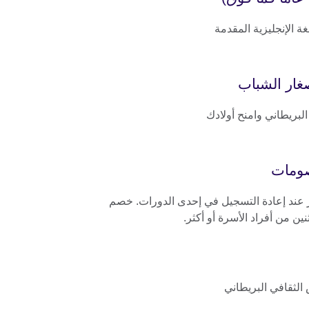
 الإنجليزية المقدمة
غار الشباب
بريطاني وامنح أولادك
صومات
خصم 10 د.ك. متوفر عند إعادة التسجيل في إحدى الدورات. خصم
الثقافي البريطاني