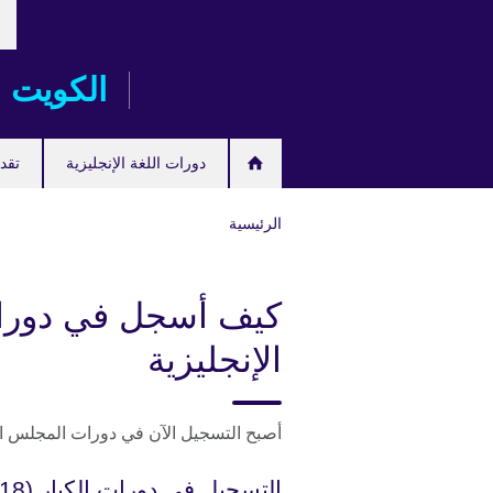
خت
Skip
لغت
to
main
الكويت
content
دورات اللغة الإنجليزية
تقدم
الرئيسية
كيف أسجل في دورات
الإنجليزية
أصبح التسجيل الآن في دورات المجلس الث
التسجيل في دورات الكبار (18 عاماً فما فوق)