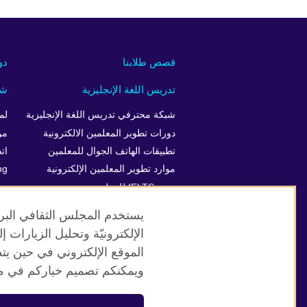
قصص طلابنا
دو
تدريس اللغة الإنجليزية
شر
شبكة محترفي تدريس اللغة الإنجليزية
لم
دورات تطوير المعلمين الالكترونية
من
تطبيقات الهاتف الجوال للمعلمين
ات
موارد تطوير المعلمين الإلكترونية
ng
دورة IELTS للمعلمين
يستخدم المجلس الثقافي البري
الإلكترونيّة وتحليل الزيارات
الموقع الإلكتروني في حين يت
موقع المجلس الثقافي البريطاني العالمي
ويمكنكم تصميم خياركم في مر
© 2026 British Council