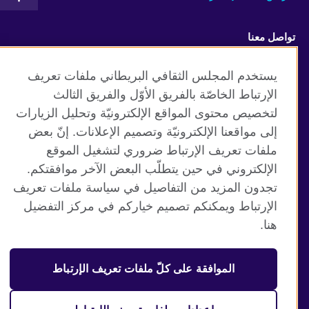
تواصل معنا
Facebook
Instagram
يستخدم المجلس الثقافي البريطاني ملفات تعريف
الإرتباط الخاصّة بالفريق الأوّل والفريق الثالث
Twitter
TikTok
لتخصيص محتوى المواقع الإلكترونيّة وتحليل الزيارات
إلى مواقعنا الإلكترونيّة وتصميم الإعلانات. إنّ بعض
ملفات تعريف الإرتباط ضروري لتشغيل الموقع
الإلكتروني في حين يتطلّب البعض الآخر موافقتكم.
موقع المجلس الثقافي البريطاني العالمي
تجدون المزيد من التفاصيل في سياسة ملفات تعريف
الخصوصية وشروط الاستخدام
الإرتباط ويمكنكم تصميم خياركم في مركز التفضيل
ملفات تعريف الإرتباط
هنا.
خريطة الموقع
الموافقة على كلّ ملفات تعريف الإرتباط
© 2026 British Council
منظمة المملكة المتحدة الدولية للعلاقات الثقافية والفرص
التعليمية. جمعية خيرية مسجلة تحت رقم 209131 (إنجلترا وويلز)