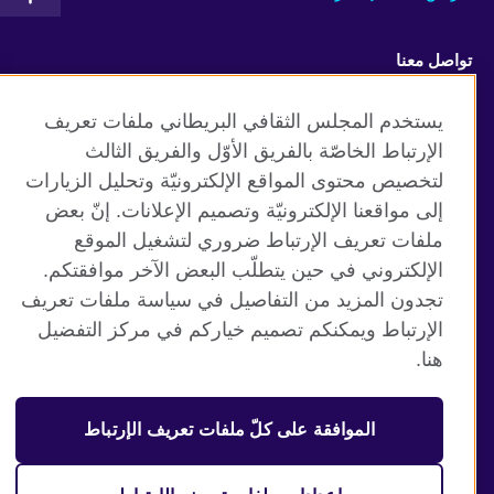
تواصل معنا
Facebook
Instagram
يستخدم المجلس الثقافي البريطاني ملفات تعريف
الإرتباط الخاصّة بالفريق الأوّل والفريق الثالث
Twitter
TikTok
لتخصيص محتوى المواقع الإلكترونيّة وتحليل الزيارات
إلى مواقعنا الإلكترونيّة وتصميم الإعلانات. إنّ بعض
ملفات تعريف الإرتباط ضروري لتشغيل الموقع
الإلكتروني في حين يتطلّب البعض الآخر موافقتكم.
موقع المجلس الثقافي البريطاني العالمي
تجدون المزيد من التفاصيل في سياسة ملفات تعريف
الخصوصية وشروط الاستخدام
الإرتباط ويمكنكم تصميم خياركم في مركز التفضيل
ملفات تعريف الإرتباط
هنا.
خريطة الموقع
الموافقة على كلّ ملفات تعريف الإرتباط
© 2026 British Council
منظمة المملكة المتحدة الدولية للعلاقات الثقافية والفرص
التعليمية. جمعية خيرية مسجلة تحت رقم 209131 (إنجلترا وويلز)