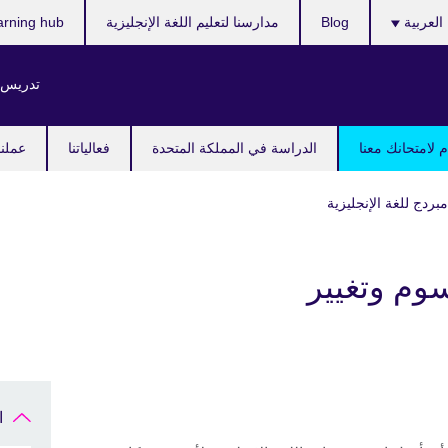
ر
العربية
Blog
مدارسنا لتعليم اللغة الإنجليزية
arning hub
ك
تدريس ا
 لامتحانك معنا
الدراسة في المملكة المتحدة
فعالياتنا
عملنا
بردج للغة الإنجليزية
وم وتغيير
ا