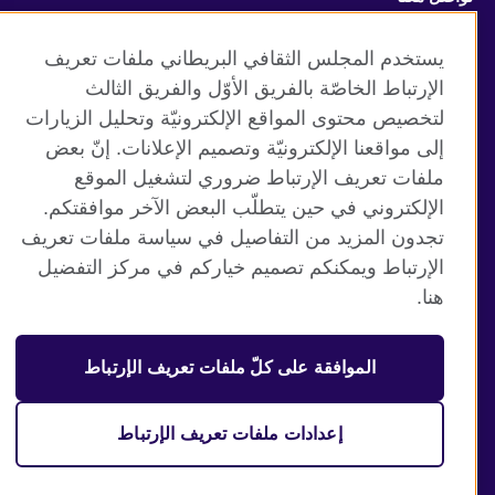
Facebook
Instagram
يستخدم المجلس الثقافي البريطاني ملفات تعريف
الإرتباط الخاصّة بالفريق الأوّل والفريق الثالث
Twitter
TikTok
لتخصيص محتوى المواقع الإلكترونيّة وتحليل الزيارات
إلى مواقعنا الإلكترونيّة وتصميم الإعلانات. إنّ بعض
ملفات تعريف الإرتباط ضروري لتشغيل الموقع
الإلكتروني في حين يتطلّب البعض الآخر موافقتكم.
موقع المجلس الثقافي البريطاني العالمي
تجدون المزيد من التفاصيل في سياسة ملفات تعريف
الخصوصية وشروط الاستخدام
الإرتباط ويمكنكم تصميم خياركم في مركز التفضيل
ملفات تعريف الإرتباط
هنا.
خريطة الموقع
الموافقة على كلّ ملفات تعريف الإرتباط
© 2026 British Council
منظمة المملكة المتحدة الدولية للعلاقات الثقافية والفرص
التعليمية. جمعية خيرية مسجلة تحت رقم 209131 (إنجلترا وويلز)
إعدادات ملفات تعريف الإرتباط
وSC03773 (اسكتلندا).