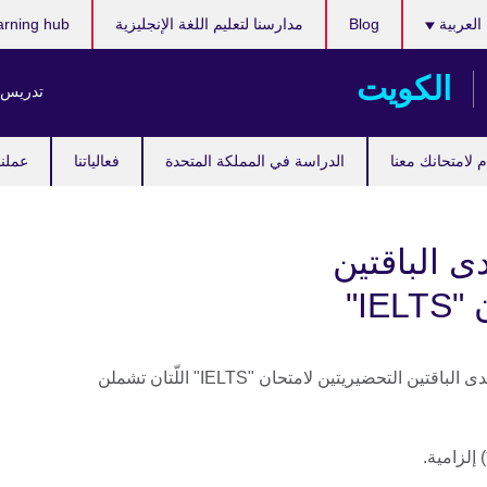
ر
العربية
Blog
مدارسنا لتعليم اللغة الإنجليزية
arning hub
ك
الكويت
تدريس ا
 لامتحانك معنا
الدراسة في المملكة المتحدة
فعالياتنا
عملنا
 الباقتين
IE"
قم بملء الاستمارة أدناه للتسجيل في إحدى الباقتين التحضيريتين لامتحان "IELTS" اللّتان تشملن
إلزامية.