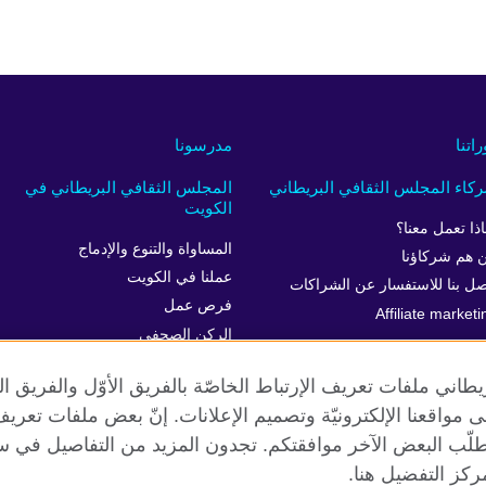
راتنا
مدرسونا
كاء المجلس الثقافي البريطاني
المجلس الثقافي البريطاني في
الكويت
اذا تعمل معنا؟
المساواة والتنوع والإدماج
 هم شركاؤنا
عملنا في الكويت
صل بنا للاستفسار عن الشراكات
فرص عمل
Affiliate marketi
الركن الصحفي
خدمة العملاء
طاني ملفات تعريف الإرتباط الخاصّة بالفريق الأوّل والفريق 
 إلى مواقعنا الإلكترونيّة وتصميم الإعلانات. إنّ بعض ملفات تع
طلّب البعض الآخر موافقتكم. تجدون المزيد من التفاصيل في س
الخصوصية وشروط الاستخدام
ملفات تعريف الإرتباط
خريطة الموقع
كز التفضيل هنا.