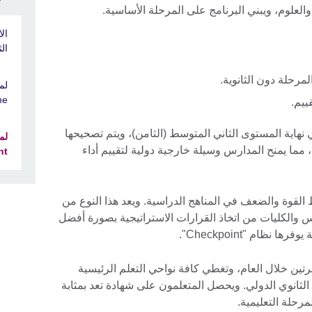
والعلوم، ويبني البرنامج على المرحلة الأساسية.
ال
ال
مرحلة دون الثانوية.
me
ييم.
ختبارات برنامج "Checkpoint" في نهاية المستوى الثاني المتوسط (الثامن)، ويتم تصحيحها
 قبل امتحانات كامبردج الدولية (CIE)، مما يمنح المدارس وسيلة خارجية دولية لتقييم أداء
t"
Checkpo" معرفة نقاط القوة والضعف في المناهج الدراسية. ويعد هذا النوع من
س والكليات من اتخاذ القرارات الاستراتيجية بصورة أفضل
ظام "Checkpoint".
ر اختبارات برنامج "Checkpoint" مرتين خلال العام، وتغطي كافة نواحي التعلم الرئيسية
الثانوي الدولي. ويحصل المتعلمون على شهادة تعد بمثابة
رحلة التعليمية.