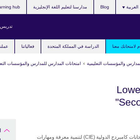
ر
العربية
Blog
مدارسنا لتعليم اللغة الإنجليزية
arning hub
ك
تدريس ا
 لامتحانك معنا
الدراسة في المملكة المتحدة
فعالياتنا
عملنا
مدارس والمؤسسات التعليمية
امتحانات المدارس للمدارس والمؤسسات التعل
ا نوفر برنامج "Lower
Seco
ا
صُمم برنامج" Checkpoint" من قبل امتحانات كامبردج الدولية (CIE) لتنمية معرفة ومهارات
و