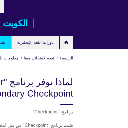
خت
Skip
لغت
to
main
الكويت
content
دورات اللغة الإنجليزية
تقدم
الرئيسية
تقدم لامتحانك معنا
معلومات لل
لماذ
ndary Checkpoint"
برنامج " Checkpoint"