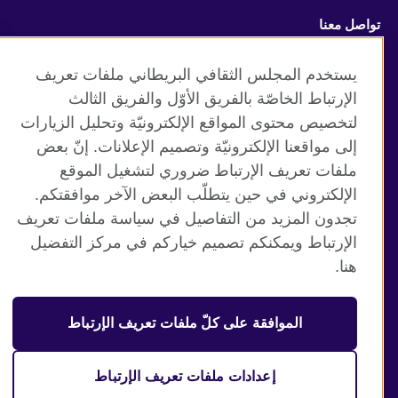
تواصل معنا
Facebook
Instagram
يستخدم المجلس الثقافي البريطاني ملفات تعريف
الإرتباط الخاصّة بالفريق الأوّل والفريق الثالث
Twitter
TikTok
لتخصيص محتوى المواقع الإلكترونيّة وتحليل الزيارات
إلى مواقعنا الإلكترونيّة وتصميم الإعلانات. إنّ بعض
ملفات تعريف الإرتباط ضروري لتشغيل الموقع
الإلكتروني في حين يتطلّب البعض الآخر موافقتكم.
موقع المجلس الثقافي البريطاني العالمي
تجدون المزيد من التفاصيل في سياسة ملفات تعريف
الخصوصية وشروط الاستخدام
الإرتباط ويمكنكم تصميم خياركم في مركز التفضيل
ملفات تعريف الإرتباط
هنا.
خريطة الموقع
الموافقة على كلّ ملفات تعريف الإرتباط
© 2026 British Council
منظمة المملكة المتحدة الدولية للعلاقات الثقافية والفرص
التعليمية. جمعية خيرية مسجلة تحت رقم 209131 (إنجلترا وويلز)
إعدادات ملفات تعريف الإرتباط
وSC03773 (اسكتلندا).