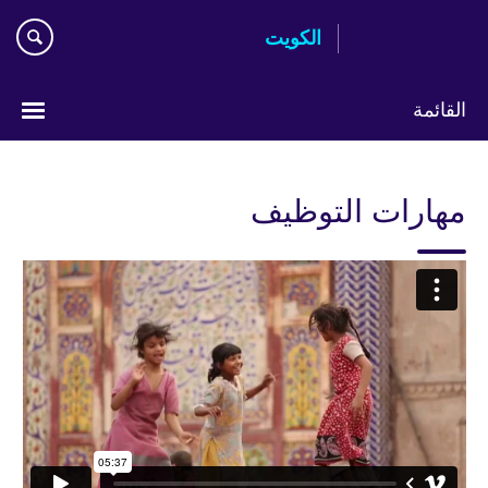
Skip
الكويت
to
main
content
القائمة
ختر
لغتك
مهارات التوظيف