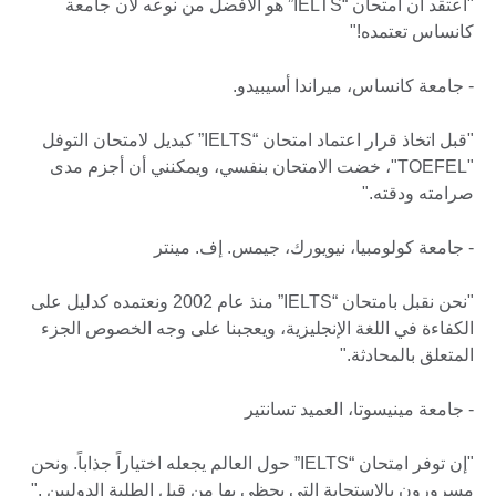
"أعتقد أن امتحان “IELTS” هو الأفضل من نوعه لأن جامعة
كانساس تعتمده!"
- جامعة كانساس، ميراندا أسيبيدو.
"قبل اتخاذ قرار اعتماد امتحان “IELTS” كبديل لامتحان التوفل
"TOEFEL"، خضت الامتحان بنفسي، ويمكنني أن أجزم مدى
صرامته ودقته."
- جامعة كولومبيا، نيويورك، جيمس. إف. مينتر
"نحن نقبل بامتحان “IELTS” منذ عام 2002 ونعتمده كدليل على
الكفاءة في اللغة الإنجليزية، ويعجبنا على وجه الخصوص الجزء
المتعلق بالمحادثة."
- جامعة مينيسوتا، العميد تسانتير
"إن توفر امتحان “IELTS” حول العالم يجعله اختياراً جذاباً. ونحن
مسرورون بالاستجابة التي يحظى بها من قبل الطلبة الدوليين ."