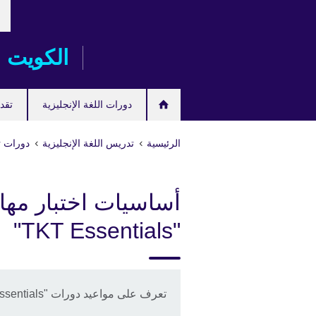
خت
Skip
لغت
to
main
الكويت
content
دورات اللغة الإنجليزية
تقدم
الرئيسية
تدريس اللغة الإنجليزية
دورات ت
أساسيات اختبار مها
"TKT Essentials"
تعرف على مواعيد دورات "TKT Essentials" المقبلة.