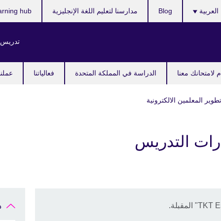
ر
العربية
Blog
مدارسنا لتعليم اللغة الإنجليزية
arning hub
ك
تدريس ا
 لامتحانك معنا
الدراسة في المملكة المتحدة
فعالياتنا
عملنا
طوير المعلمين الالكترونية
رات التدريس
د