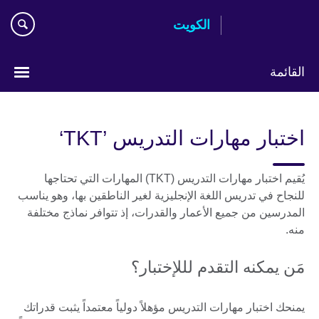
Skip
الكويت
to
main
content
القائمة
ختر
لغتك
اختبار مهارات التدريس ’TKT‘
يُقيم اختبار مهارات التدريس (TKT) المهارات التي تحتاجها
للنجاح في تدريس اللغة الإنجليزية لغير الناطقين بها، وهو يناسب
المدرسين من جميع الأعمار والقدرات، إذ تتوافر نماذج مختلفة
منه.
مَن يمكنه التقدم لللإختبار؟
يمنحك اختبار مهارات التدريس مؤهلاً دولياً معتمداً يثبت قدراتك