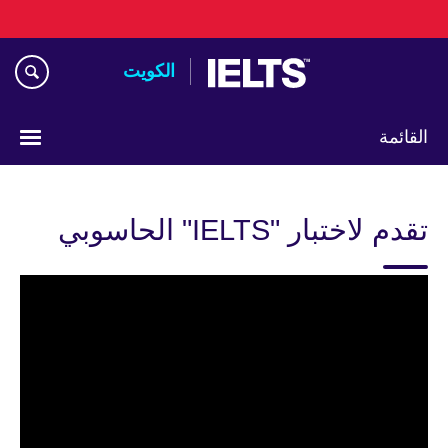
Skip
to
main
الكويت
content
القائمة
ختر
لغتك
تقدم لاختبار "IELTS" الحاسوبي