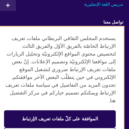
تدريس اللغة الإنجليزية
تواصل معنا
Facebook
Instagram
يستخدم المجلس الثقافي البريطاني ملفات تعريف
الإرتباط الخاصّة بالفريق الأوّل والفريق الثالث
Twitter
TikTok
لتخصيص محتوى المواقع الإلكترونيّة وتحليل الزيارات
إلى مواقعنا الإلكترونيّة وتصميم الإعلانات. إنّ بعض
ملفات تعريف الإرتباط ضروري لتشغيل الموقع
الإلكتروني في حين يتطلّب البعض الآخر موافقتكم.
موقع المجلس الثقافي البريطاني العالمي
تجدون المزيد من التفاصيل في سياسة ملفات تعريف
الخصوصية وشروط الاستخدام
الإرتباط ويمكنكم تصميم خياركم في مركز التفضيل
ملفات تعريف الإرتباط
هنا.
خريطة الموقع
الموافقة على كلّ ملفات تعريف الإرتباط
© 2026 British Council
منظمة المملكة المتحدة الدولية للعلاقات الثقافية والفرص