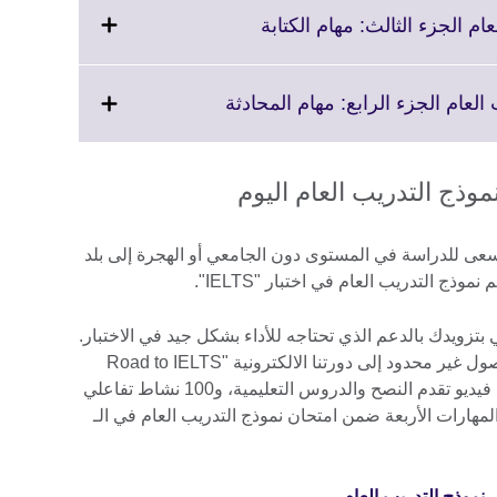
More
Click
information
to
available.
expand.
More
Click
information
to
available.
expand.
More
information
available.
ختبار "IELTS". إذا كنت تسعى للدراسة في المستوى دون الجامعي أو الهجرة إلى بلد
وذج التدريب العام في اختبار "IELTS".
بتزويدك بالدعم الذي تحتاجه للأداء بشكل جيد في الاختبار.
عندما تحجز للاختبار معنا، احصل على وصول غير محدود إلى دورتنا الالكترونية "Road to IELTS
Last Minute" والتي تشمل تسعة مقاطع فيديو تقدم النصح والدروس التعليمية، و100 نشاط تفاعلي
المهارات الأربعة ضمن امتحان نموذج التدريب العام في الـ
.