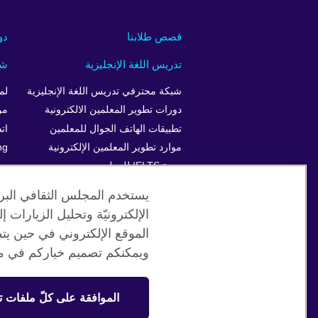
قصص طلابنا
دو
تدريس اللغة الإنجليزية
شر
شبكة محترفي تدريس اللغة الإنجليزية
لم
دورات تطوير المعلمين الالكترونية
من
تطبيقات الهاتف الجوال للمعلمين
ات
موارد تطوير المعلمين الإلكترونية
ng
دورة IELTS للمعلمين
يستخدم المجلس الثقافي البري
الإلكترونيّة وتحليل الزيارات
الموقع الإلكتروني في حين يت
موقع المجلس الثقافي البريطاني العالمي
ويمكنكم تصميم خياركم في مر
© 2026 British Council
الموافقة على كلّ ملفات ت
منظمة المملكة المتحدة الدولية للعلاقات الثقافية والفرص التعلي