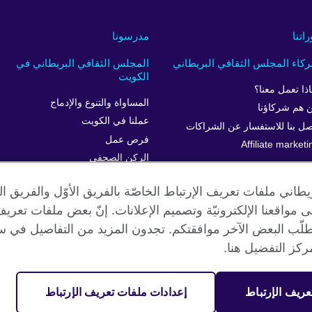
راتنا
مدرسونا
كاء المجلس الثقافي البريطاني
المجلس الثقافي البريطاني في
الكويت
اذا تعمل معنا؟
المساواة والتنوع والإدماج
 هم شركاؤنا
عملنا في الكويت
صل بنا للاستفسار عن الشراكات
فرص عمل
Affiliate marketi
الركن الصحفي
خدمة العملاء
طاني ملفات تعريف الإرتباط الخاصّة بالفريق الأوّل والفريق 
 إلى مواقعنا الإلكترونيّة وتصميم الإعلانات. إنّ بعض ملفات تع
طلّب البعض الآخر موافقتكم. تجدون المزيد من التفاصيل في س
الخصوصية وشروط الاستخدام
ملفات تعريف الإرتباط
خريطة الموقع
كز التفضيل هنا.
عريف الإرتباط
إعدادات ملفات تعريف الإرتباط
مية. جمعية خيرية مسجلة تحت رقم 209131 (إنجلترا وويلز) وSC03773 (اسكتلندا).