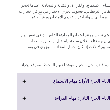
قسام: الاستماع، والقراءة، والكتابة والمحادثة. عندما تحجز
IELT" مع المجلس الثقافي البريطاني، فسوف يجري الاختبار في مركز اختبارات
لس الثقافي البريطاني سواء اخترت تقديم الامتحان ورقياً أو عبر
ن "IELTS" الورقي، قد يتم تحديد موعد امتحان المحادثة الخاص بك في نفس يوم
ي يوم مختلف خلال سبعة أيام قبل أو بعد يوم انعقاد
بق لإبلاغك إذا كان اختبار المحادثة سيجري في يوم
ب، فلديك حرية اختيار موعد اختبار المحادثة وموقع إجرائه.
Click
to
expand.
More
Click
information
to
available.
expand.