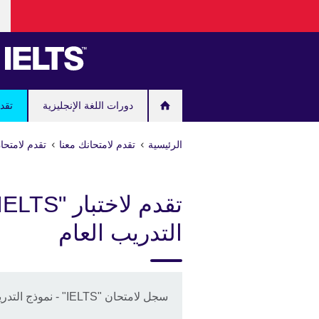
خت
Skip
لغت
to
main
content
دورات اللغة الإنجليزية
تقدم
الرئيسية
تقدم لامتحانك معنا
تقدم لامتحان "IELTS" مع المجلس الثقافي
التدريب العام
سجل لامتحان "IELTS" - نموذج التدريب العام اليوم.