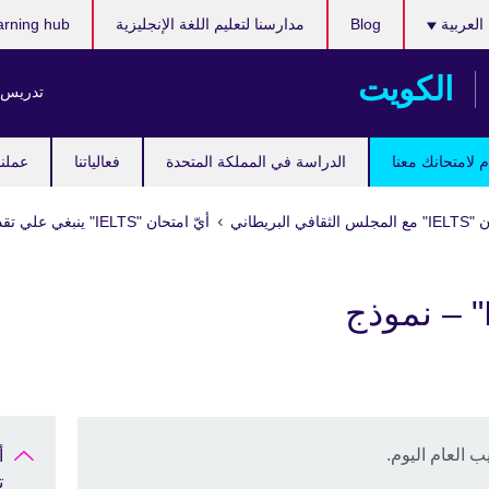
ر
العربية
Blog
مدارسنا لتعليم اللغة الإنجليزية
arning hub
ك
الكويت
تدريس ا
 لامتحانك معنا
الدراسة في المملكة المتحدة
فعالياتنا
عملنا
 البريطاني
أيّ امتحان "IELTS" ينبغي علي تقديمه؟
تقدم لاختبار "IELTS" – نموذج
ت