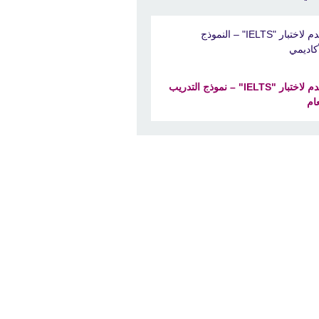
تقدم لاختبار "IELTS" – النموذج
أكاديمي
تقدم لاختبار "IELTS" – نموذج التدريب
عام