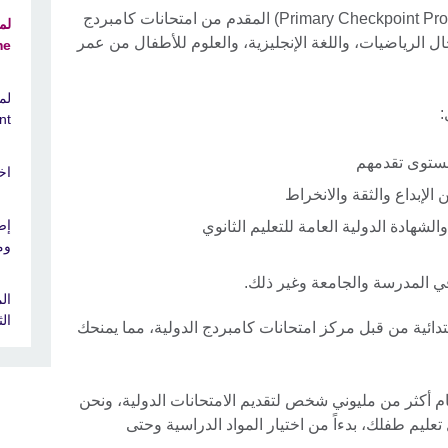
يطور برنامج المرحلة الابتدائية (Primary Checkpoint Programme) المقدم من امتحانات كامبردج
ت في مجال الرياضيات، واللغة الإنجليزية، والعلوم للأطفال من عمر
me
:
nt
مستوى تقدمهم
اخ
الإبداع والثقة والانخراط
اد الطلاب لبرنامج "Checkpoint" والشهادة الدولية العامة للتعليم الثانوي
ومس
ي المدرسة والجامعة وغير ذلك.
ال
ال
بتدائية من قبل مركز امتحانات كامبردج الدولية، مما يمنحك
 أكثر من مليوني شخص لتقديم الامتحانات الدولية، ونحن
يم طفلك، بدءاً من اختيار المواد الدراسية وحتى