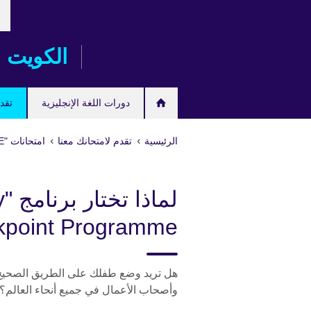
خت
Skip
لغت
to
main
الكويت
content
دورات اللغة الإنجليزية
تقدم
الرئيسية
تقدم لامتحانك معنا
امتحانات "IGCSE/International GCSE" وامتحانات المدارس
لم
ckpoint Programme
هل تريد وضع طفلك على الطريق الصحيح
وأصحاب الأعمال في جميع أنحاء العالم؟