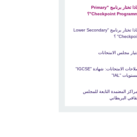
لماذا تختار برنامج "Primary
Checkpoint Program"؟
لماذا تختار برنامج "Lower Secondary
Checkpoi" ؟
تيار مجلس الامتحانات
إصلاحات الامتحانات: شهادة "IGCSE"
تويات "IAL"
مراكز المعتمدة التابعة للمجلس
ثقافي البريطاني