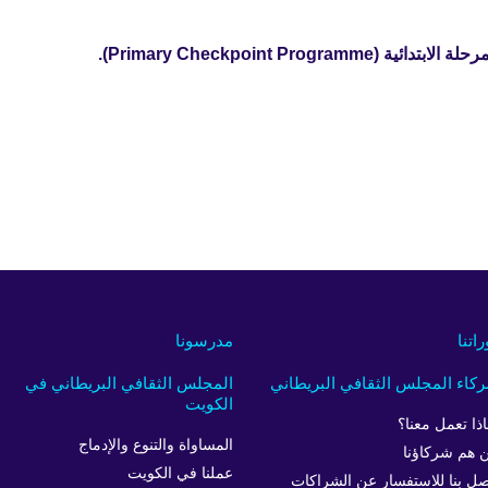
Primary Checkpoint Progra).
راتنا
مدرسونا
كاء المجلس الثقافي البريطاني
المجلس الثقافي البريطاني في
الكويت
اذا تعمل معنا؟
المساواة والتنوع والإدماج
 هم شركاؤنا
عملنا في الكويت
صل بنا للاستفسار عن الشراكات