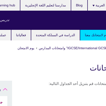
ر
العربية
Blog
مدارسنا لتعليم اللغة الإنجليزية
arning hub
ك
تدريس ا
 لامتحانك معنا
الدراسة في المملكة المتحدة
فعالياتنا
عملنا
يوم الامتحان
انات
تحانات قم بتنزيل أحد الجداول التالية:
ي
جد