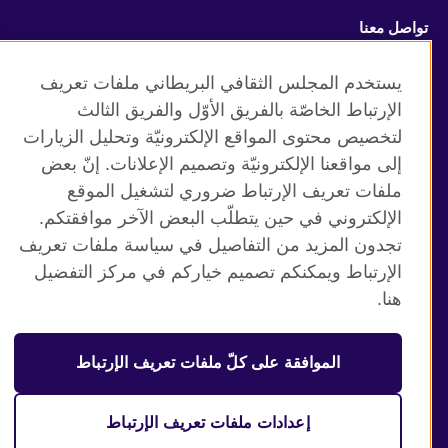
تواصل معنا
Facebook
Instagram
يستخدم المجلس الثقافي البريطاني ملفات تعريف
الإرتباط الخاصّة بالفريق الأوّل والفريق الثالث
Twitter
TikTok
لتخصيص محتوى المواقع الإلكترونيّة وتحليل الزيارات
إلى مواقعنا الإلكترونيّة وتصميم الإعلانات. إنّ بعض
ملفات تعريف الإرتباط ضروري لتشغيل الموقع
الإلكتروني في حين يتطلّب البعض الآخر موافقتكم.
موقع المجلس الثقافي البريطاني العالمي
تجدون المزيد من التفاصيل في سياسة ملفات تعريف
الخصوصية وشروط الاستخدام
الإرتباط ويمكنكم تصميم خياركم في مركز التفضيل
ملفات تعريف الإرتباط
هنا.
خريطة الموقع
الموافقة على كلّ ملفات تعريف الإرتباط
© 2026 British Council
منظمة المملكة المتحدة الدولية للعلاقات الثقافية والفرص
التعليمية. جمعية خيرية مسجلة تحت رقم 209131 (إنجلترا وويلز)
إعدادات ملفات تعريف الإرتباط
وSC03773 (اسكتلندا).