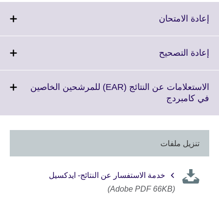
Click
إعادة الامتحان
to
expand.
More
Click
إعادة التصحيح
information
to
available.
expand.
More
الاستعلامات عن النتائج (EAR) للمرشحين الخاصين
information
Click
في كامبردج
available.
to
expand.
More
information
تنزيل ملفات
available.
خدمة الاستفسار عن النتائج- ايدكسيل
(Adobe PDF 66KB)