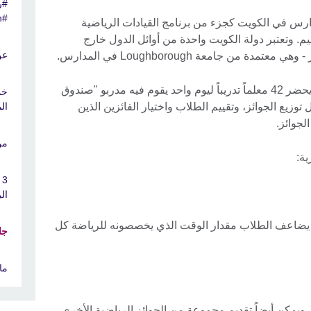
#ر
#MakeSportHappen
اق الجائزة حالياً في أكثر من 5 مدارس في الكويت كجزء من برنامج القيادات الرياضية
يم. وتعتبر دولة الكويت واحدة من أوائل الدول خارج
عن
 من جامعة Loughborough في المدارس.
ولتقديم "جائزة الرياضة للشباب" بنجاح، يحضر 42 معلماً تدريباً ليوم واحد يقوم فيه مدربو "صندوق
خم
زيع الجوائز، وتقييم الطلاب واختيار الفائزين الذين
ال
لجوائز.
من
ية:
3
ال
 يضاعف الطلاب مقدار الوقت الذي يخصصونه للرياضة كل
جا
ما
 ويمكن أيضاً تقديم مجموعة من الجوائز الرياضية الأخرى