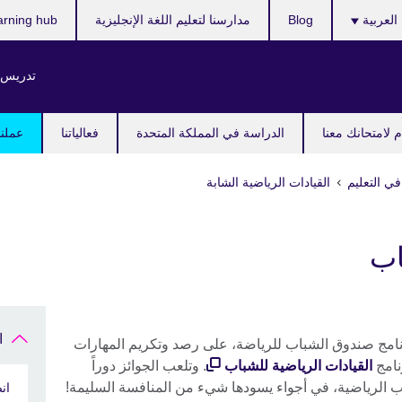
ر
العربية
Blog
مدارسنا لتعليم اللغة الإنجليزية
arning hub
ك
تدريس ا
 لامتحانك معنا
الدراسة في المملكة المتحدة
فعالياتنا
عملنا
في التعليم
القيادات الرياضية الشابة
اب
ا
رنامج صندوق الشباب للرياضة، على رصد وتكريم المهارات
نامج
القيادات الرياضية للشباب
. وتلعب الجوائز دوراً
اب الرياضية، في أجواء يسودها شيء من المنافسة السليمة!
ان