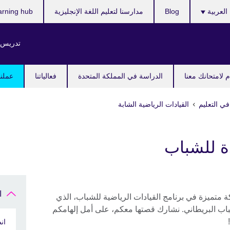
ر
العربية
Blog
مدارسنا لتعليم اللغة الإنجليزية
arning hub
ك
تدريس ا
 لامتحانك معنا
الدراسة في المملكة المتحدة
فعالياتنا
عملنا
في التعليم
القيادات الرياضية الشابة
ة للشباب
ا
 متميزة في برنامج القيادات الرياضية للشباب، الذي
اب البريطاني. نشارك قصتها معكم، على أمل إلهامكم
ان