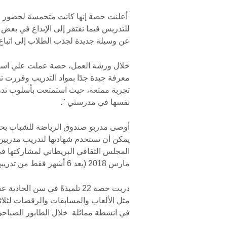
أعلنت حصة إنها كانت متحمسة لحضور وتط
للتدريس فيما نفتقر إلى الإبداع في بعض 
عن وسيلة جديدة لجذب الطلاب إلى اتبا
خلال ورشة العمل، حصة عملت علي استخدا
معرفة جيدة جدًا بمواد التدريب وقررت ت
تجربة ممتعة، حيث استمتعت بأسلوب تدري
نفسها في مدرستي ".
أوصى مدربو صندوق الرياضة للشباب بحص
يمكن أن تستخدم شهادتها لتدريب مدرب
مارس 2018 (بعد 6 أشهر فقط من تدريبها!).
دربت حصة 22 تلميذةً في سن ا
مثل الألعاب والمسابقات والرقصات لثلاث
في انشطة مماثلة خلال الطابور الصباحي ل