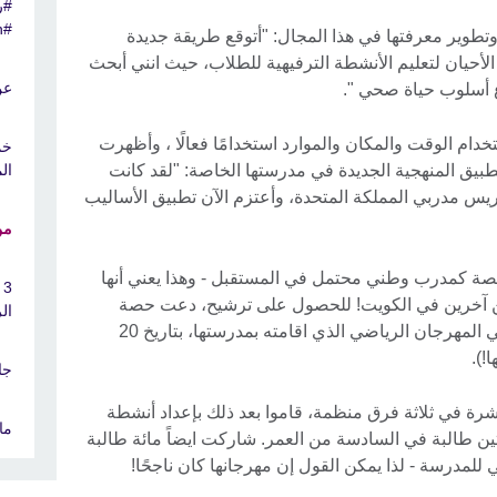
#ر
#MakeSportHappen
وير معرفتها في هذا المجال: "أتوقع طريقة جديدة
الأحيان لتعليم الأنشطة الترفيهية للطلاب، حيث انني أبحث
عن
ع أسلوب حياة صحي ".
م الوقت والمكان والموارد استخدامًا فعالًا ، وأظهرت
خم
طبيق المنهجية الجديدة في مدرستها الخاصة: "لقد كانت
ال
س مدربي المملكة المتحدة، وأعتزم الآن تطبيق الأساليب
من
ة كمدرب وطني محتمل في المستقبل - وهذا يعني أنها
3
ين آخرين في الكويت! للحصول على ترشيح، دعت حصة
ال
المجلس الثقافي البريطاني لمشاركتها في المهرجان الرياضي الذي اقامته بمدرستها، بتاريخ 20
جا
لحادية عشرة في ثلاثة فرق منظمة، قاموا بعد ذلك بإعداد أنشطة
ما
ين طالبة في السادسة من العمر. شاركت ايضاً مائة طالبة
لمدرسة - لذا يمكن القول إن مهرجانها كان ناجحًا!