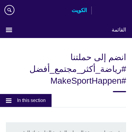
Skip
الكويت
to
main
content
القائمة
ختر
لغتك
انضم إلى حملتنا
#رياضة_أكثر_مجتمع_أفضل
#MakeSportHappen
In this section