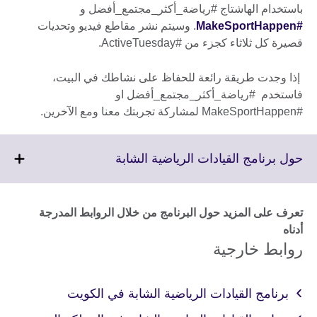
باستخدام الهاشتاج #رياضة_أكثر_مجتمع_أفضل و
#MakeSportHappen
. وسيتم نشر مقاطع فيديو وتحديات
قصيرة كل ثلاثاء كجزء من #ActiveTuesday.
إذا وجدت طريقة رائعة للحفاظ على نشاطك في البيت،
فاستخدم #رياضة_أكثر_مجتمع_أفضل او
#MakeSportHappen لمشاركة تجربتك معنا ومع الآخرين.
Click
حول برنامج القيادات الرياضية الشابة
to
expand.
More
تعرف على المزيد حول البرنامج من خلال الروابط المدرجة
information
أدناه
available.
روابط خارجية
برنامج القيادات الرياضية الشابة في الكويت