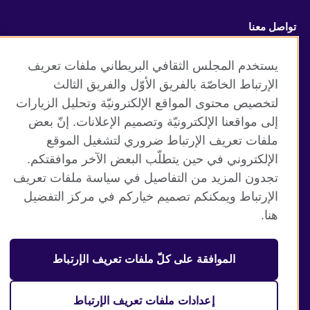
تواصل معنا
Facebook
Instagram
يستخدم المجلس الثقافي البريطاني ملفات تعريف
الإرتباط الخاصّة بالفريق الأوّل والفريق الثالث
Twitter
TikTok
لتخصيص محتوى المواقع الإلكترونيّة وتحليل الزيارات
إلى مواقعنا الإلكترونيّة وتصميم الإعلانات. إنّ بعض
ملفات تعريف الإرتباط ضروري لتشغيل الموقع
الإلكتروني في حين يتطلّب البعض الآخر موافقتكم.
موقع المجلس الثقافي البريطاني العالمي
تجدون المزيد من التفاصيل في سياسة ملفات تعريف
الخصوصية وشروط الاستخدام
الإرتباط ويمكنكم تصميم خياركم في مركز التفضيل
ملفات تعريف الإرتباط
هنا.
خريطة الموقع
الموافقة على كلّ ملفات تعريف الإرتباط
© 2026 British Council
منظمة المملكة المتحدة الدولية للعلاقات الثقافية والفرص
التعليمية. جمعية خيرية مسجلة تحت رقم 209131 (إنجلترا وويلز)
إعدادات ملفات تعريف الإرتباط
وSC03773 (اسكتلندا).